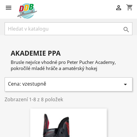
shopping_cart



AKADEMIE PPA
Brusle nejvíce vhodné pro Peter Pucher Academy,
pokročilé mladé hráče a amatérský hokej
Cena: vzestupně

Zobrazení 1-8 z 8 položek