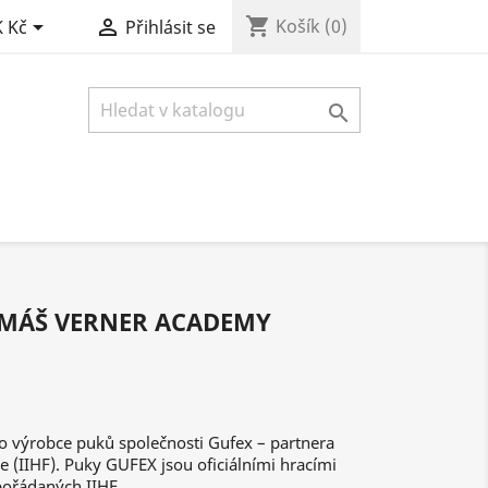
shopping_cart


Košík
(0)
 Kč
Přihlásit se

MÁŠ VERNER ACADEMY
 výrobce puků společnosti Gufex – partnera
 (IIHF). Puky GUFEX jsou oficiálními hracími
pořádaných IIHF.