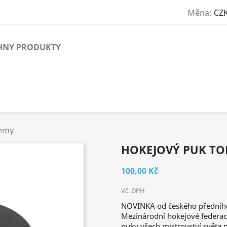
Měna:
CZK
HNY PRODUKTY
demy
HOKEJOVÝ PUK TO
100,00 Kč
Vč. DPH
NOVINKA od českého předního
Mezinárodní hokejové federace
puky všech mistrovství světa 