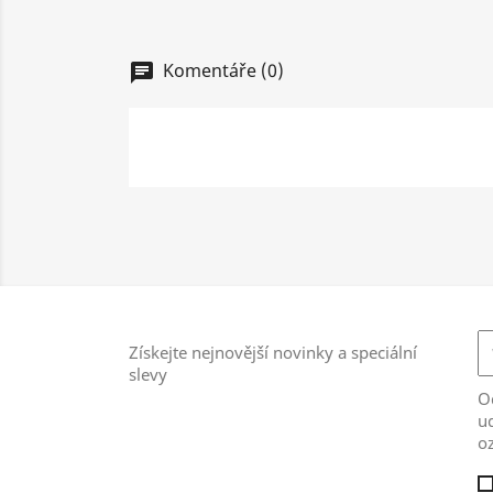
Komentáře (0)
chat
Získejte nejnovější novinky a speciální
slevy
Od
ud
o