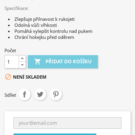
Specifikace:
Zlepšuje přilnavost k rukojeti
Odolná vůči vlhkosti
Pomáhá vylepšit kontrolu nad pukem
Chrání hokejku před oděrem
Počet

PŘIDAT DO KOŠÍKU

NENÍ SKLADEM
Sdílet