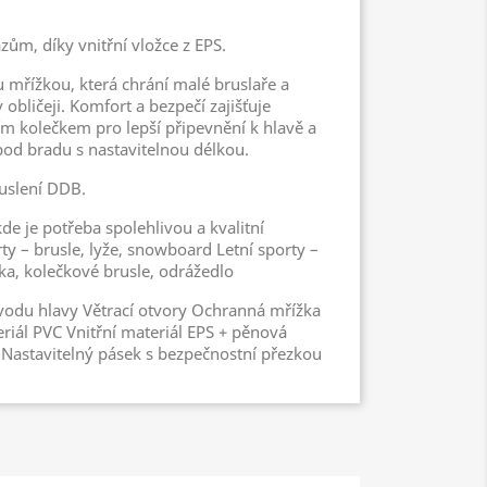
azům, díky vnitřní vložce z EPS.
 mřížkou, která chrání malé bruslaře a
obličeji. Komfort a bezpečí zajišťuje
ím kolečkem pro lepší připevnění k hlavě a
pod bradu s nastavitelnou délkou.
uslení DDB.
de je potřeba spolehlivou a kvalitní
ty – brusle, lyže, snowboard Letní sporty –
ka, kolečkové brusle, odrážedlo
odu hlavy Větrací otvory Ochranná mřížka
riál PVC Vnitřní materiál EPS + pěnová
 Nastavitelný pásek s bezpečnostní přezkou