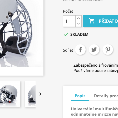
Počet

PŘIDAT 

SKLADEM
Sdílet
Zabezpečeno šifrováním
Používáme pouze zabezp

Popis
Detaily pro
Univerzální multifunkč
odnímatelné mřížce nav