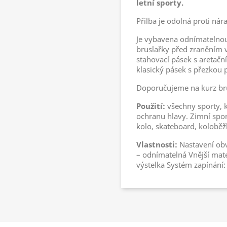
letní sporty.
Přilba je odolná proti nár
Je vybavena odnímatelnou
bruslařky před zraněním v 
stahovací pásek s aretačn
klasický pásek s přezkou 
Doporučujeme na kurz br
Použití:
všechny sporty, k
ochranu hlavy. Zimní spor
kolo, skateboard, koloběž
Vlastnosti:
Nastavení obv
– odnímatelná Vnější mate
výstelka Systém zapínání: