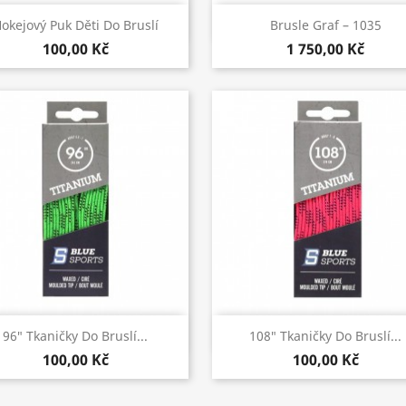
Rychlý náhled
Rychlý náhled


okejový Puk Děti Do Bruslí
Brusle Graf – 1035
100,00 Kč
1 750,00 Kč
Rychlý náhled
Rychlý náhled


96″ Tkaničky Do Bruslí...
108″ Tkaničky Do Bruslí...
100,00 Kč
100,00 Kč