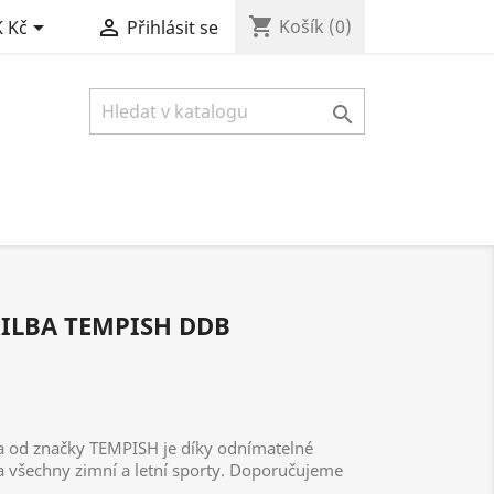
shopping_cart


Košík
(0)
 Kč
Přihlásit se

ILBA TEMPISH DDB
ba od značky TEMPISH je díky odnímatelné
a všechny zimní a letní sporty. Doporučujeme