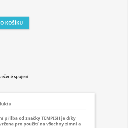
DO KOŠÍKU
ečené spojení
duktu
ní přilba od značky TEMPISH je díky
ržena pro použití na všechny zimní a