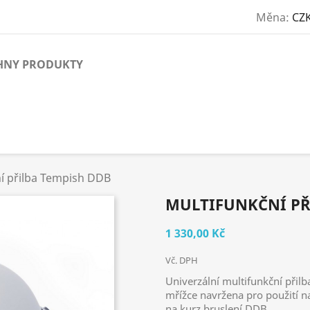
Měna:
CZK
HNY PRODUKTY
í přilba Tempish DDB
MULTIFUNKČNÍ PŘ
1 330,00 Kč
Vč. DPH
Univerzální multifunkční přil
mřížce navržena pro použití n
na kurz bruslení DDB.