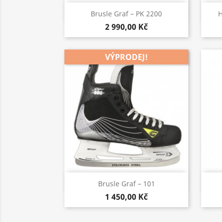
Rychlý náhled

Brusle Graf – PK 2200
H
2 990,00 Kč
VÝPRODEJ!
Rychlý náhled

Brusle Graf – 101
1 450,00 Kč